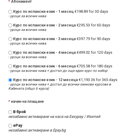
*
Абонамент
Курс по испански език - 1 месец
€198.89 for 30 days
- уроци за всички нива
Курс по испански език - 2 месеца
€295.53 for 60 days
- уроци за всички нива
Курс по испански език - 3 месеца
€397.79 for 90 days
- уроци за всички нива
Курс по испански език - 4 месеца
€499.02 for 120 days
- уроци за всички нива
Курс по испански език - 6 месеца
€705.58 for 180 days
- уроци за всички нива + достъп до още един курс по избор
Курс по испански език - 12 месеца
€1,193.36 for 365 days
- уроци за всички нива + достъп до всички езикови курсове в
Кабината (общо 6 курса)
*
начин на плащане
В брой
незабавно активиране на каса на Easypay / Изипей
ePay
незабавно активиране в Epay.bg