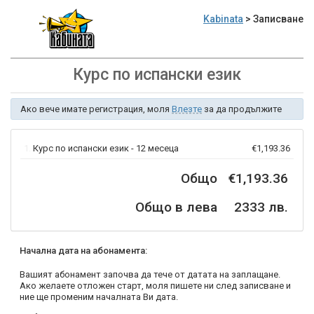
Kabinata
> Записване
Курс по испански език
Ако вече имате регистрация, моля
Влезте
за да продължите
1.
Курс по испански език - 12 месеца
€1,193.36
Общо
€1,193.36
Общо в лева
2333 лв.
Начална дата на абонамента:
Вашият абонамент започва да тече от датата на заплащане.
Ако желаете отложен старт, моля пишете ни след записване и
ние ще променим началната Ви дата.