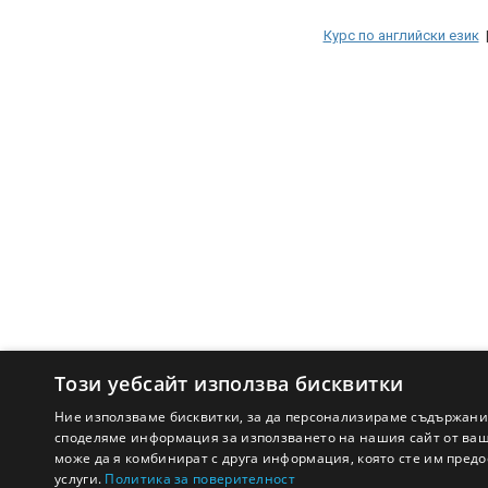
Курс по английски език
Този уебсайт използва бисквитки
Ние използваме бисквитки, за да персонализираме съдържани
споделяме информация за използването на нашия сайт от ваша
може да я комбинират с друга информация, която сте им предо
услуги.
Политика за поверителност