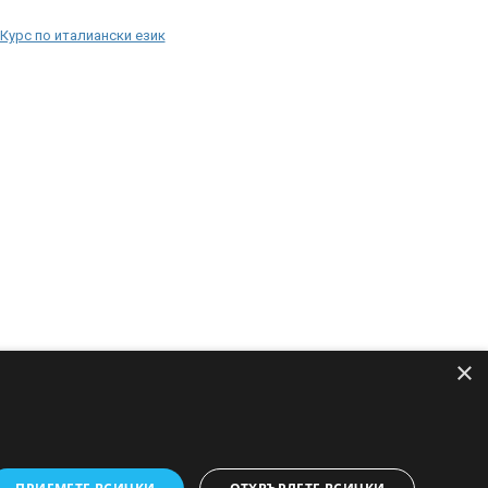
Курс по италиански език
×