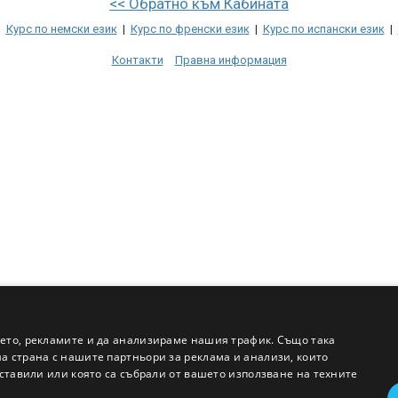
<< Обратно към Кабината
|
Курс по немски език
|
Курс по френски език
|
Курс по испански език
|
Контакти
Правна информация
ето, рекламите и да анализираме нашия трафик. Също така
 страна с нашите партньори за реклама и анализи, които
ставили или която са събрали от вашето използване на техните