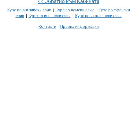
<< Обратно към Кабината
Курс по английски език
|
Курс по немски език
|
Курс по френски
език
|
Курс по испански език
|
Курс по италиански език
Контакти
Правна информация