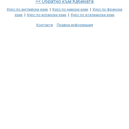
<< Обратно към Кабината
Курс по английски език
|
Курс по немски език
|
Курс по френски
език
|
Курс по испански език
|
Курс по италиански език
Контакти
Правна информация